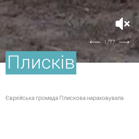
/
1
17
Плисків
Єврейська громада Плискова нараховувала
до війни близько 790 осіб, лише дехто з них
пережили Голокост. Основним місцем
розстрілу євреїв з Плискова й прилеглих
територій у 1941–1943 рр. було кладовище для